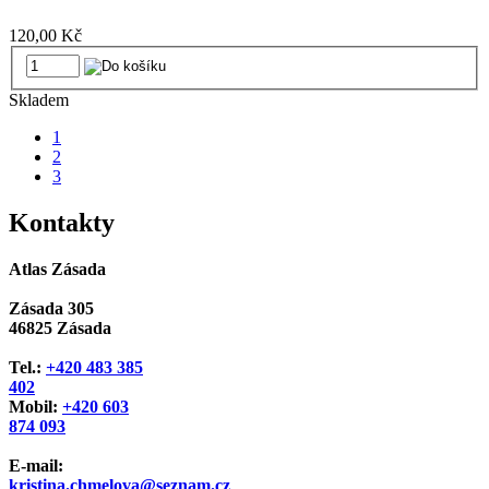
120,00 Kč
Skladem
1
2
3
Kontakty
Atlas Zásada
Zásada 305
46825 Zásada
Tel.:
+420 483 385
402
Mobil:
+420 603
874 093
E-mail:
kristina.chmelova@seznam.cz