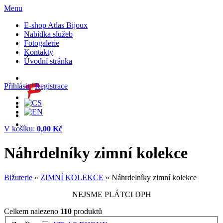
Menu
E-shop Atlas Bijoux
Nabídka služeb
Fotogalerie
Kontakty
Úvodní stránka
Přihlásit
|
Registrace
V košíku:
0,00 Kč
Náhrdelníky zimní kolekce
Bižuterie
»
ZIMNÍ KOLEKCE
» Náhrdelníky zimní kolekce
NEJSME PLÁTCI DPH
Celkem nalezeno
110
produktů