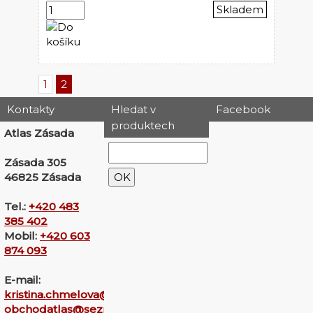
Skladem
1
2
Kontakty
Hledat v
Facebook
produktech
Atlas Zásada
Zásada 305
46825 Zásada
Tel.:
+420 483
385 402
Mobil:
+420 603
874 093
E-mail:
kristina.chmelova@seznam.cz
obchodatlas@seznam.cz