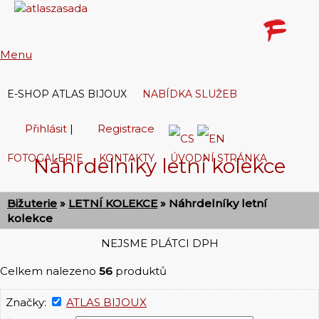
Menu
E-SHOP ATLAS BIJOUX
NABÍDKA SLUŽEB
Přihlásit
|
Registrace
FOTOGALERIE
KONTAKTY
ÚVODNÍ STRÁNKA
Náhrdelníky letní kolekce
V košíku:
0,00 Kč
Bižuterie
»
LETNÍ KOLEKCE
» Náhrdelníky letní
kolekce
NEJSME PLÁTCI DPH
Celkem nalezeno
56
produktů
Značky:
ATLAS BIJOUX