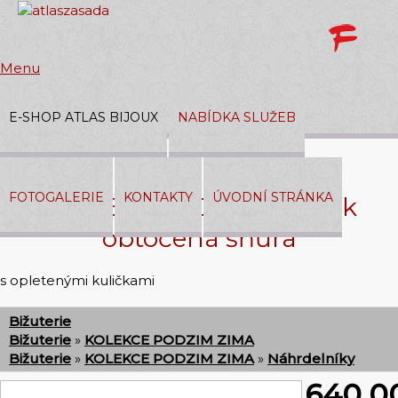
Menu
E-SHOP ATLAS BIJOUX
NABÍDKA SLUŽEB
Přihlásit
|
Registrace
FOTOGALERIE
KONTAKTY
ÚVODNÍ STRÁNKA
377 05 267/00 Náhrdelník
V košíku:
0,00 Kč
obtočená šňůra
s opletenými kuličkami
Bižuterie
Bižuterie
»
KOLEKCE PODZIM ZIMA
Bižuterie
»
KOLEKCE PODZIM ZIMA
»
Náhrdelníky
640,0