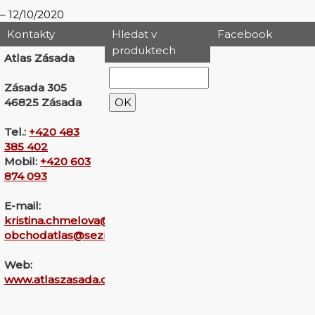
12/10/2020
Kontakty
Hledat v
Facebook
produktech
Atlas Zásada
Zásada 305
46825 Zásada
Tel.:
+420 483
385 402
Mobil:
+420 603
874 093
E-mail:
kristina.chmelova@seznam.cz
obchodatlas@seznam.cz
Web:
www.atlaszasada.cz