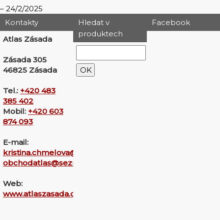
24/2/2025
Kontakty
Hledat v
Facebook
produktech
Atlas Zásada
Zásada 305
46825 Zásada
Tel.:
+420 483
385 402
Mobil:
+420 603
874 093
E-mail:
kristina.chmelova@seznam.cz
obchodatlas@seznam.cz
Web:
www.atlaszasada.cz