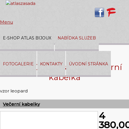
Menu
E-SHOP ATLAS BIJOUX
NABÍDKA SLUŽEB
Přihlásit
|
Registrace
FOTOGALERIE
KONTAKTY
ÚVODNÍ STRÁNKA
398 03 029 Korálková večerní
V košíku:
0,00 Kč
kabelka
vzor leopard
Večerní kabelky
4
380,0