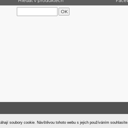
Hledat v produktech
Face
Tisk
©
WebyShopy
|
áhají soubory cookie. Návštěvou tohoto webu s jejich používáním souhlasít