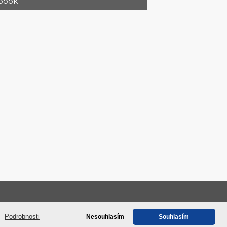
book
 Atlas Zásada Květoslava Konopková
e.
Podrobnosti
Nesouhlasím
Souhlasím