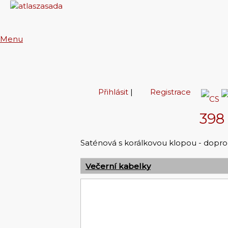
Menu
Přihlásit
|
Registrace
398
Saténová s korálkovou klopou - doprod
Večerní kabelky