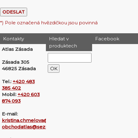
*) Pole označená hvězdičkou jsou povinná
Kontakty
Hledat v
Facebook
produktech
Atlas Zásada
Zásada 305
46825 Zásada
Tel.:
+420 483
385 402
Mobil:
+420 603
874 093
E-mail:
kristina.chmelova@seznam.cz
obchodatlas@seznam.cz