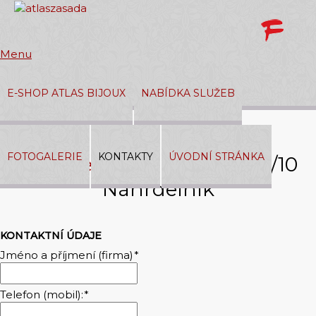
Menu
E-SHOP ATLAS BIJOUX
NABÍDKA SLUŽEB
Přihlásit
|
Registrace
FOTOGALERIE
KONTAKTY
ÚVODNÍ STRÁNKA
Napište nám –
377 05 244/10
V košíku:
0,00 Kč
Náhrdelník
KONTAKTNÍ ÚDAJE
Jméno a příjmení (firma)
*
Telefon (mobil):
*