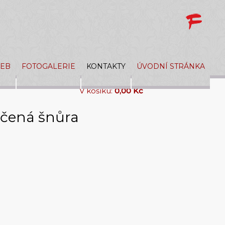
ŽEB
FOTOGALERIE
KONTAKTY
ÚVODNÍ STRÁNKA
V košíku:
0,00 Kč
áčená šnůra