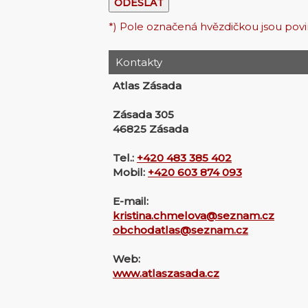
*) Pole označená hvězdičkou jsou pov
Kontakty
Atlas Zásada
Zásada 305
46825 Zásada
Tel.:
+420 483 385 402
Mobil:
+420 603 874 093
E-mail:
kristina.chmelova@seznam.cz
obchodatlas@seznam.cz
Web:
www.atlaszasada.cz