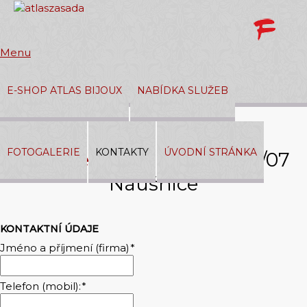
Menu
E-SHOP ATLAS BIJOUX
NABÍDKA SLUŽEB
Přihlásit
|
Registrace
FOTOGALERIE
KONTAKTY
ÚVODNÍ STRÁNKA
Napište nám –
374 04 932/07
V košíku:
0,00 Kč
Náušnice
KONTAKTNÍ ÚDAJE
Jméno a příjmení (firma)
*
Telefon (mobil):
*