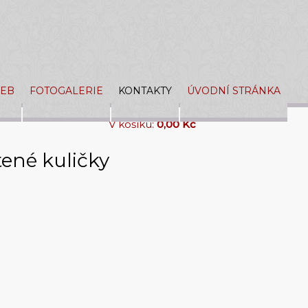
ŽEB
FOTOGALERIE
KONTAKTY
ÚVODNÍ STRÁNKA
V košíku:
0,00 Kč
tené kuličky