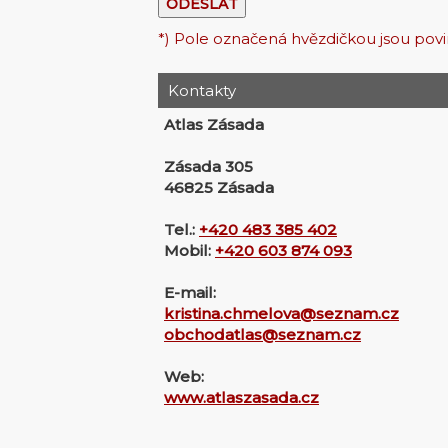
*) Pole označená hvězdičkou jsou pov
Kontakty
Atlas Zásada
Zásada 305
46825 Zásada
Tel.:
+420 483 385 402
Mobil:
+420 603 874 093
E-mail:
kristina.chmelova@seznam.cz
obchodatlas@seznam.cz
Web:
www.atlaszasada.cz