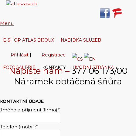
Menu
E-SHOP ATLAS BIJOUX
NABÍDKA SLUŽEB
Přihlásit
|
Registrace
FOTOGALERIE
KONTAKTY
ÚVODNÍ STRÁNKA
Napište nám –
377 06 173/00
V košíku:
0,00 Kč
Náramek obtáčená šňůra
KONTAKTNÍ ÚDAJE
Jméno a příjmení (firma)
*
Telefon (mobil):
*