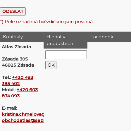
*) Pole označená hvězdičkou jsou povinná
Kontakty
Hledat v
Facebook
produktech
Atlas Zásada
Zásada 305
46825 Zásada
Tel.:
+420 483
385 402
Mobil:
+420 603
874 093
E-mail:
kristina.chmelova@seznam.cz
obchodatlas@seznam.cz